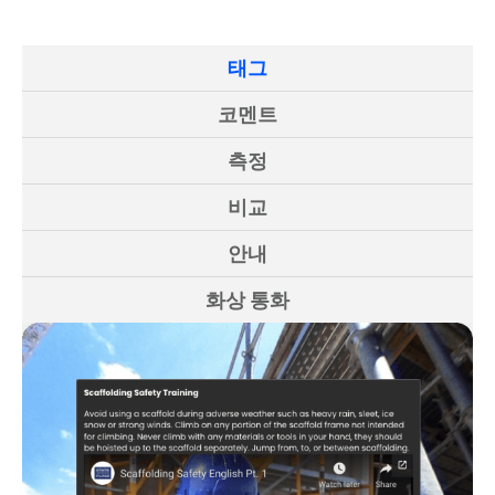
태그
코멘트
측정
비교
안내
화상 통화